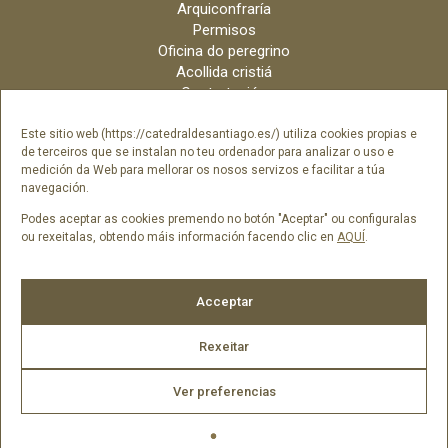
Arquiconfraría
Permisos
Oficina do peregrino
Acollida cristiá
Contratación
Velas online
Arquidiócese
Este sitio web (https://catedraldesantiago.es/) utiliza cookies propias e
de terceiros que se instalan no teu ordenador para analizar o uso e
Créditos
medición da Web para mellorar os nosos servizos e facilitar a túa
Catálogo Dixital
navegación.
Contacto
Podes aceptar as cookies premendo no botón "Aceptar" ou configuralas
ou rexeitalas, obtendo máis información facendo clic en
AQUÍ
.
Síguenos en
Acceptar
Rexeitar
Ver preferencias
2026 © Catedral de Santiago de Compostela -
Aviso legal
|
Política
de cookies
|
Política de privacidade