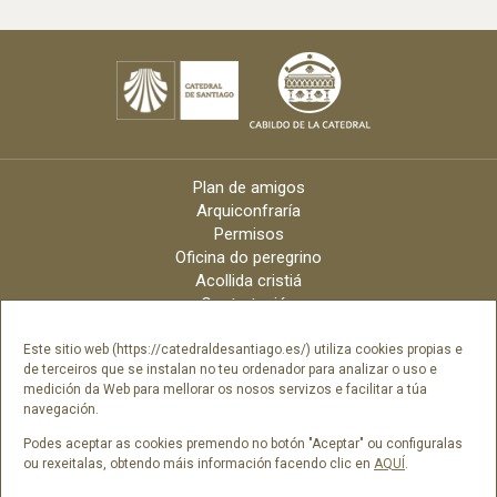
Plan de amigos
Arquiconfraría
Permisos
Oficina do peregrino
Acollida cristiá
Contratación
Velas online
Arquidiócese
Este sitio web (https://catedraldesantiago.es/) utiliza cookies propias e
de terceiros que se instalan no teu ordenador para analizar o uso e
Créditos
medición da Web para mellorar os nosos servizos e facilitar a túa
Catálogo Dixital
navegación.
Contacto
Podes aceptar as cookies premendo no botón "Aceptar" ou configuralas
ou rexeitalas, obtendo máis información facendo clic en
AQUÍ
.
Síguenos en