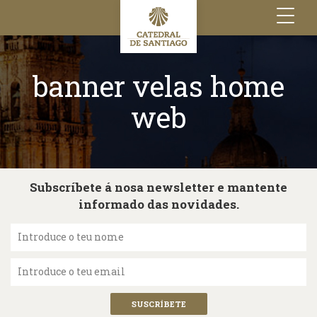
Toggle
navigation
banner velas home
web
Subscríbete á nosa newsletter e mantente
informado das novidades.
Introduce o teu nome
Introduce o teu email