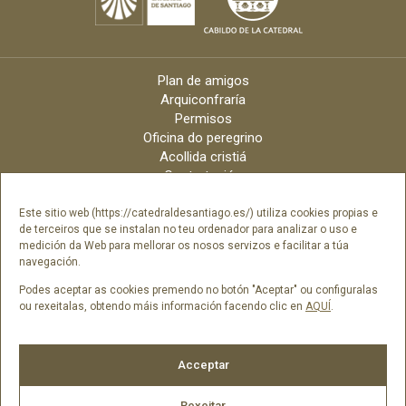
Plan de amigos
Arquiconfraría
Permisos
Oficina do peregrino
Acollida cristiá
Contratación
Velas online
Arquidiócese
Este sitio web (https://catedraldesantiago.es/) utiliza cookies propias e
de terceiros que se instalan no teu ordenador para analizar o uso e
Créditos
medición da Web para mellorar os nosos servizos e facilitar a túa
Catálogo Dixital
navegación.
Contacto
Podes aceptar as cookies premendo no botón "Aceptar" ou configuralas
ou rexeitalas, obtendo máis información facendo clic en
AQUÍ
.
Síguenos en
Acceptar
Rexeitar