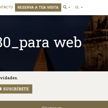
NTACTO
GL
RESERVA A TÚA VISITA
x80_para web
ovidades.