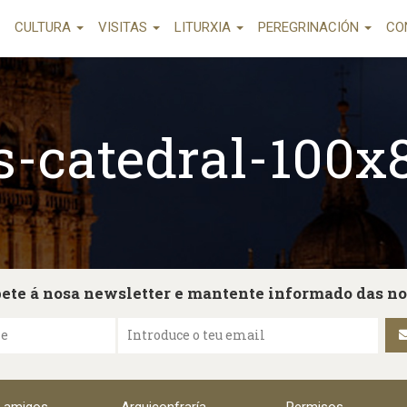
CULTURA
VISITAS
LITURXIA
PEREGRINACIÓN
CO
s-catedral-100
ete á nosa newsletter e mantente informado das n
me
Introduce o teu email