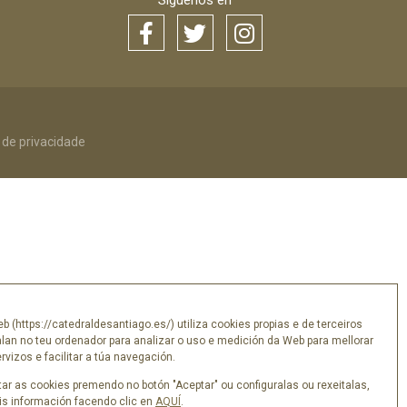
Síguenos en
a de privacidade
eb (https://catedraldesantiago.es/) utiliza cookies propias e de terceiros
alan no teu ordenador para analizar o uso e medición da Web para mellorar
vizos e facilitar a túa navegación.
ar as cookies premendo no botón "Aceptar" ou configuralas ou rexeitalas,
s información facendo clic en
AQUÍ
.