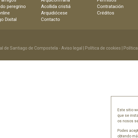
e amigos
Arquiconfraría
Permisos
 do peregrino
Acollida cristiá
Contratación
nline
Arquidiócese
Créditos
o Dixital
Contacto
al de Santiago de Compostela -
Aviso legal
|
Política de cookies
|
Polític
Este sitio w
que se inst
os nosos ser
Podes acept
obtendo mái