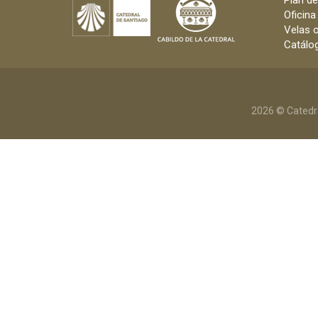
Plan d
Oficina
Velas o
Catálog
2026 © Catedr