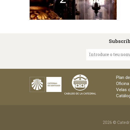
Subscríb
Introduce o teu no
Plan d
Oficina
Velas o
Catálog
2026 © Catedr