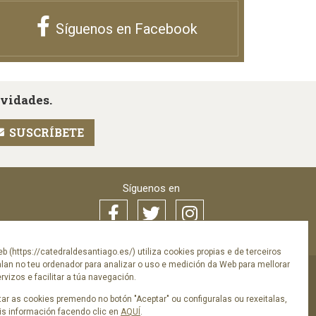
Síguenos en Facebook
ovidades.
Síguenos en
eb (https://catedraldesantiago.es/) utiliza cookies propias e de terceiros
alan no teu ordenador para analizar o uso e medición da Web para mellorar
vizos e facilitar a túa navegación.
a de privacidade
ar as cookies premendo no botón "Aceptar" ou configuralas ou rexeitalas,
s información facendo clic en
AQUÍ
.