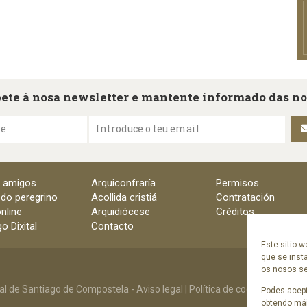
ete á nosa newsletter e mantente informado das n
me
Introduce o teu email
e amigos
Arquiconfraría
Permisos
 do peregrino
Acollida cristiá
Contratación
nline
Arquidiócese
Créditos
o Dixital
Contacto
Este sitio w
que se inst
os nosos ser
al de Santiago de Compostela -
Aviso legal
|
Política de cookies
|
Polític
Podes acept
obtendo mái