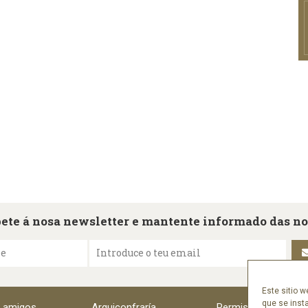
ete á nosa newsletter e mantente informado das n
me
Introduce o teu email
Este sitio w
que se inst
e amigos
Arquiconfraría
Permisos