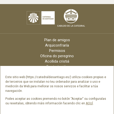
Plan de amigos
Arquiconfraría
Permisos
Oficina do peregrino
Acollida cristiá
Contratación
Velas online
Arquidiócese
Este sitio web (https://catedraldesantiago.es/) utiliza cookies propias e
de terceiros que se instalan no teu ordenador para analizar o uso e
Créditos
medición da Web para mellorar os nosos servizos e facilitar a túa
Catálogo Dixital
navegación.
Contacto
Podes aceptar as cookies premendo no botón "Aceptar" ou configuralas
ou rexeitalas, obtendo máis información facendo clic en
AQUÍ
.
Síguenos en