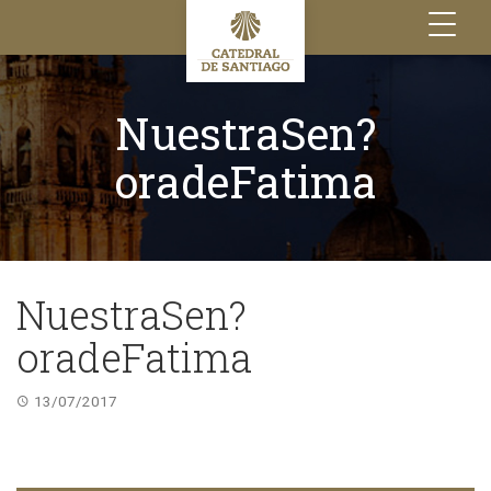
Toggle
navigation
NuestraSen?
oradeFatima
NuestraSen?
oradeFatima
13/07/2017