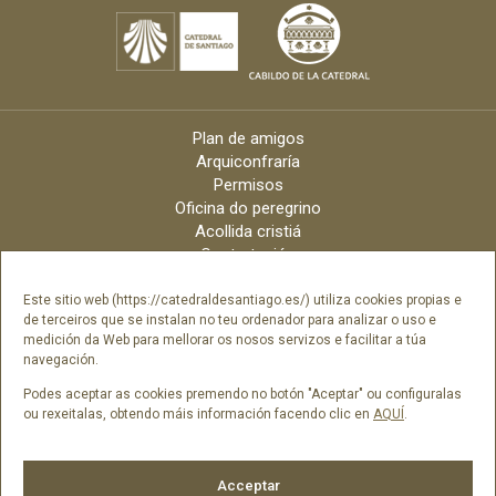
Plan de amigos
Arquiconfraría
Permisos
Oficina do peregrino
Acollida cristiá
Contratación
Velas online
Arquidiócese
Este sitio web (https://catedraldesantiago.es/) utiliza cookies propias e
de terceiros que se instalan no teu ordenador para analizar o uso e
Créditos
medición da Web para mellorar os nosos servizos e facilitar a túa
Catálogo Dixital
navegación.
Contacto
Podes aceptar as cookies premendo no botón "Aceptar" ou configuralas
ou rexeitalas, obtendo máis información facendo clic en
AQUÍ
.
Síguenos en
Acceptar