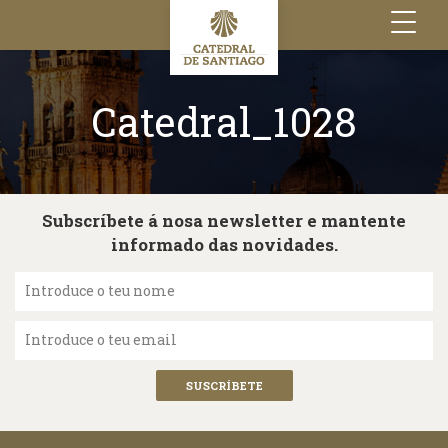
Toggle
navigation
Catedral_1028
Subscríbete á nosa newsletter e mantente
informado das novidades.
Introduce o teu nome
Introduce o teu email