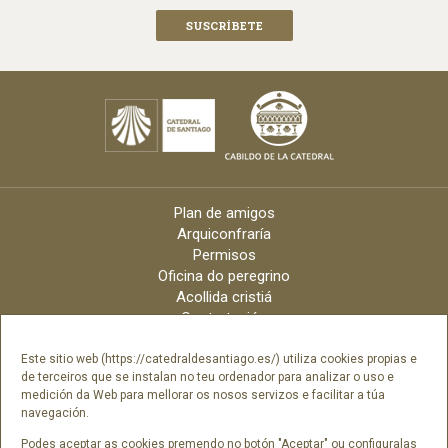
Plan de amigos
Arquiconfraría
Permisos
Oficina do peregrino
Acollida cristiá
Contratación
Velas online
Arquidiócese
Este sitio web (https://catedraldesantiago.es/) utiliza cookies propias e
de terceiros que se instalan no teu ordenador para analizar o uso e
Créditos
medición da Web para mellorar os nosos servizos e facilitar a túa
Catálogo Dixital
navegación.
Contacto
Podes aceptar as cookies premendo no botón "Aceptar" ou configuralas