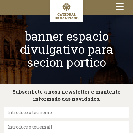
Toggle
navigation
banner espacio
divulgativo para
secion portico
Subscríbete á nosa newsletter e mantente
informado das novidades.
Introduce o teu nome
Introduce o teu email