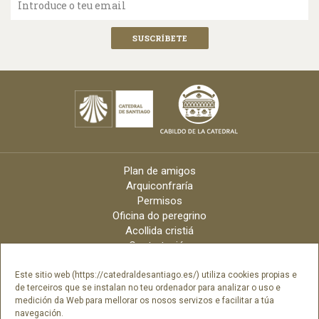
Introduce o teu email
Plan de amigos
Arquiconfraría
Permisos
Oficina do peregrino
Acollida cristiá
Contratación
Velas online
Arquidiócese
Este sitio web (https://catedraldesantiago.es/) utiliza cookies propias e
de terceiros que se instalan no teu ordenador para analizar o uso e
Créditos
medición da Web para mellorar os nosos servizos e facilitar a túa
Catálogo Dixital
navegación.