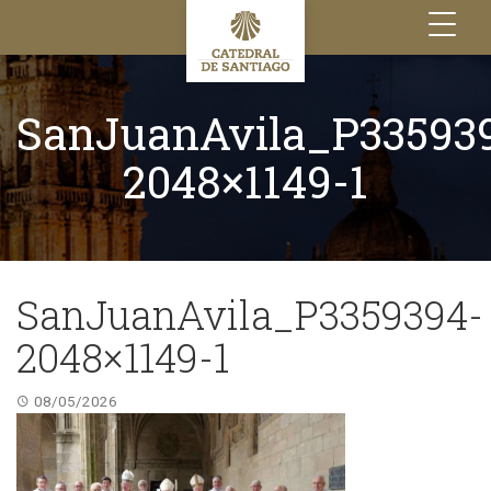
Toggle
navigation
SanJuanAvila_P33593
2048×1149-1
SanJuanAvila_P3359394-
2048×1149-1
08/05/2026