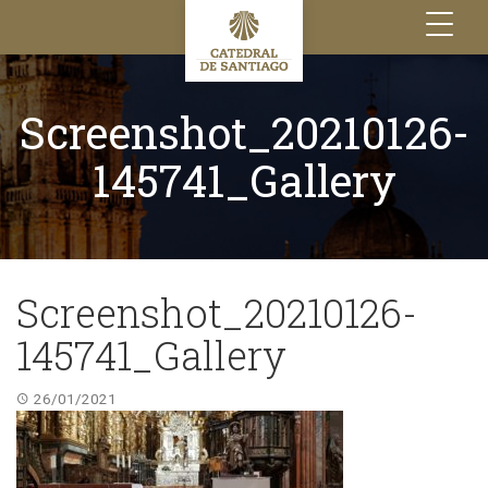
Toggle
navigation
Screenshot_20210126-
145741_Gallery
Screenshot_20210126-
145741_Gallery
26/01/2021