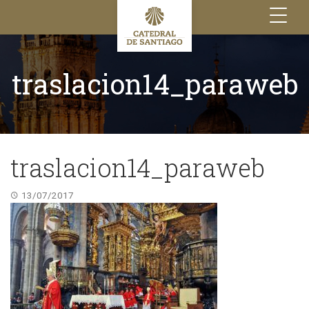
Toggle
navigation
traslacion14_paraweb
traslacion14_paraweb
13/07/2017