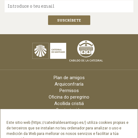
Introduce o teu email
Plan de amigos
Arquiconfraría
Permisos
Oficina do peregrino
Acollida cristiá
Contratación
Velas online
Arquidiócese
Este sitio web (https://catedraldesantiago.es/) utiliza cookies propias e
de terceiros que se instalan no teu ordenador para analizar o uso e
Créditos
medición da Web para mellorar os nosos servizos e facilitar a túa
Catálogo Dixital