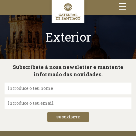
Toggle
navigation
Exterior
Subscríbete á nosa newsletter e mantente
informado das novidades.
Introduce o teu nome
Introduce o teu email