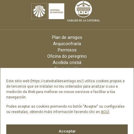
Plan de amigos
Arquiconfraría
Permisos
Oficina do peregrino
Acollida cristiá
Contratación
Velas online
Arquidiócese
Este sitio web (https://catedraldesantiago.es/) utiliza cookies propias e
de terceiros que se instalan no teu ordenador para analizar o uso e
Créditos
medición da Web para mellorar os nosos servizos e facilitar a túa
Catálogo Dixital
navegación.
Contacto
Podes aceptar as cookies premendo no botón "Aceptar" ou configuralas
ou rexeitalas, obtendo máis información facendo clic en
AQUÍ
.
Síguenos en
Acceptar