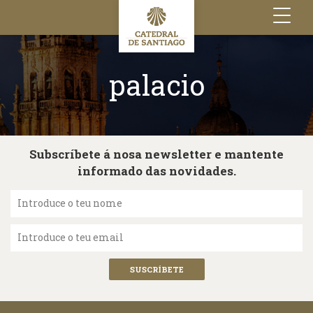
Toggle
navigation
palacio
Subscríbete á nosa newsletter e mantente
informado das novidades.
Introduce o teu nome
Introduce o teu email