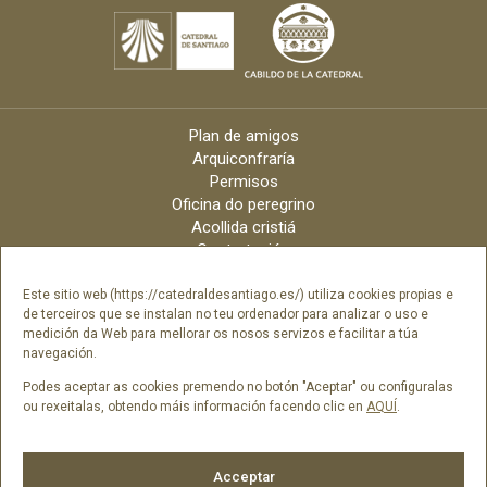
Plan de amigos
Arquiconfraría
Permisos
Oficina do peregrino
Acollida cristiá
Contratación
Velas online
Arquidiócese
Este sitio web (https://catedraldesantiago.es/) utiliza cookies propias e
de terceiros que se instalan no teu ordenador para analizar o uso e
Créditos
medición da Web para mellorar os nosos servizos e facilitar a túa
Catálogo Dixital
navegación.
Contacto
Podes aceptar as cookies premendo no botón "Aceptar" ou configuralas
ou rexeitalas, obtendo máis información facendo clic en
AQUÍ
.
Síguenos en
Acceptar