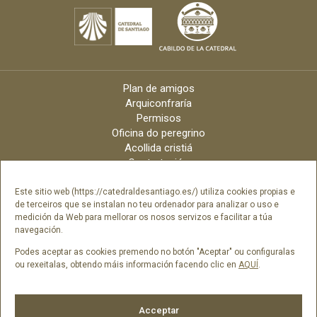
Plan de amigos
Arquiconfraría
Permisos
Oficina do peregrino
Acollida cristiá
Contratación
Velas online
Arquidiócese
Este sitio web (https://catedraldesantiago.es/) utiliza cookies propias e
de terceiros que se instalan no teu ordenador para analizar o uso e
Créditos
medición da Web para mellorar os nosos servizos e facilitar a túa
Catálogo Dixital
navegación.
Contacto
Podes aceptar as cookies premendo no botón "Aceptar" ou configuralas
ou rexeitalas, obtendo máis información facendo clic en
AQUÍ
.
Síguenos en
Acceptar