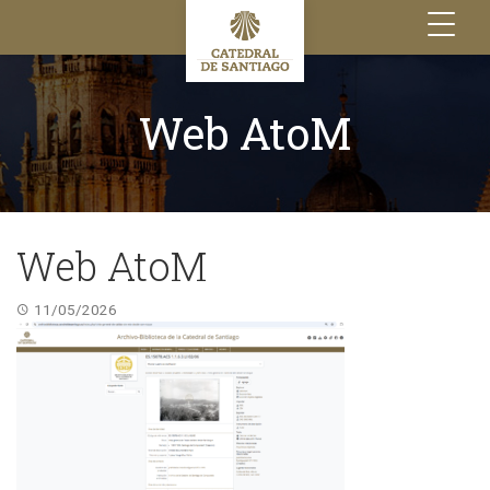
Toggle
navigation
Web AtoM
Web AtoM
11/05/2026