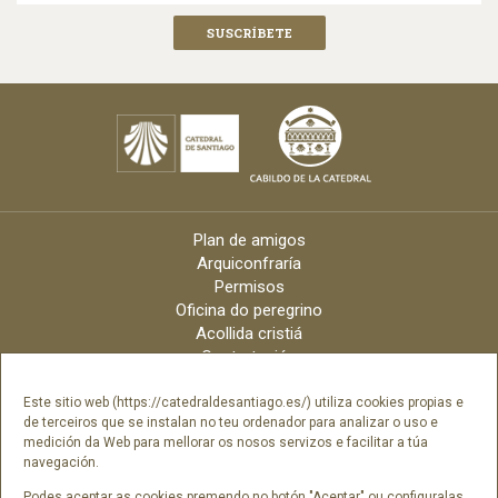
Plan de amigos
Arquiconfraría
Permisos
Oficina do peregrino
Acollida cristiá
Contratación
Velas online
Arquidiócese
Este sitio web (https://catedraldesantiago.es/) utiliza cookies propias e
de terceiros que se instalan no teu ordenador para analizar o uso e
Créditos
medición da Web para mellorar os nosos servizos e facilitar a túa
Catálogo Dixital
navegación.
Contacto
Podes aceptar as cookies premendo no botón "Aceptar" ou configuralas