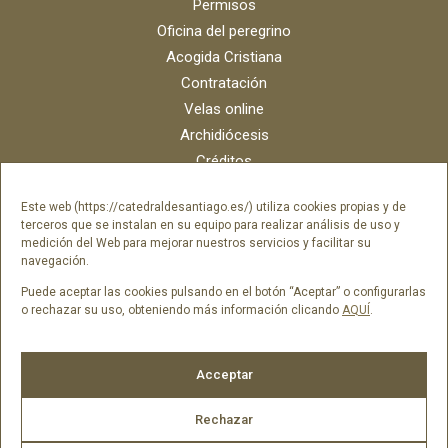
Permisos
Oficina del peregrino
Acogida Cristiana
Contratación
Velas online
Archidiócesis
Créditos
Catálogo digital
Este web (https://catedraldesantiago.es/) utiliza cookies propias y de
Contacto
terceros que se instalan en su equipo para realizar análisis de uso y
Portal del empleado SAMI Catedral
medición del Web para mejorar nuestros servicios y facilitar su
navegación.
Portal del empleado Fundación Catedral
Puede aceptar las cookies pulsando en el botón “Aceptar” o configurarlas
o rechazar su uso, obteniendo más información clicando
AQUÍ
.
Síguenos en
Acceptar
Rechazar