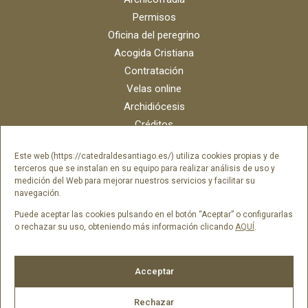
Permisos
Oficina del peregrino
Acogida Cristiana
Contratación
Velas online
Archidiócesis
Créditos
Catálogo digital
Este web (https://catedraldesantiago.es/) utiliza cookies propias y de
Contacto
terceros que se instalan en su equipo para realizar análisis de uso y
Portal del empleado SAMI Catedral
medición del Web para mejorar nuestros servicios y facilitar su
navegación.
Portal del empleado Fundación Catedral
Puede aceptar las cookies pulsando en el botón “Aceptar” o configurarlas
o rechazar su uso, obteniendo más información clicando
AQUÍ
.
Síguenos en
Acceptar
Rechazar