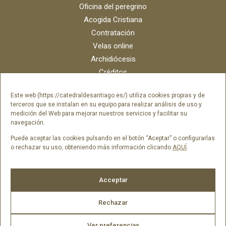
Oficina del peregrino
Acogida Cristiana
Contratación
Velas online
Archidiócesis
Créditos
Catálogo digital
Este web (https://catedraldesantiago.es/) utiliza cookies propias y de
Contacto
terceros que se instalan en su equipo para realizar análisis de uso y
Portal del empleado SAMI Catedral
medición del Web para mejorar nuestros servicios y facilitar su
navegación.
Portal del empleado Fundación Catedral
Puede aceptar las cookies pulsando en el botón “Aceptar” o configurarlas
o rechazar su uso, obteniendo más información clicando
AQUÍ
.
Síguenos en
Acceptar
Rechazar
Ver preferencias