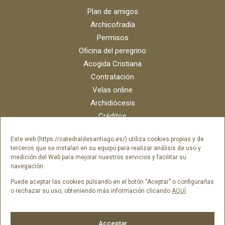
Plan de amigos
Archicofradía
Permisos
Oficina del peregrino
Acogida Cristiana
Contratación
Velas online
Archidiócesis
Créditos
Catálogo digital
Este web (https://catedraldesantiago.es/) utiliza cookies propias y de
Contacto
terceros que se instalan en su equipo para realizar análisis de uso y
Portal del empleado SAMI Catedral
medición del Web para mejorar nuestros servicios y facilitar su
navegación.
Portal del empleado Fundación Catedral
Puede aceptar las cookies pulsando en el botón “Aceptar” o configurarlas
o rechazar su uso, obteniendo más información clicando
AQUÍ
.
Síguenos en
Acceptar