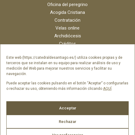
Oficina del peregrino
Acogida Cristiana
Contratación
Velas online
Archidiócesis
Créditos
Catálogo digital
Este web (https://catedraldesantiago.es/) utiliza cookies propias y de
Contacto
terceros que se instalan en su equipo para realizar análisis de uso y
Portal del empleado SAMI Catedral
medición del Web para mejorar nuestros servicios y facilitar su
navegación.
Portal del empleado Fundación Catedral
Puede aceptar las cookies pulsando en el botón “Aceptar” o configurarlas
o rechazar su uso, obteniendo más información clicando
AQUÍ
.
Síguenos en
Acceptar
Rechazar