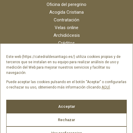
Oficina del peregrino
Acogida Cristiana
Contratación
Velas online
Archidiócesis
Créditos
Catálogo digital
Este web (https://catedraldesantiago.es/) utiliza cookies propias y de
Contacto
terceros que se instalan en su equipo para realizar análisis de uso y
Portal del empleado SAMI Catedral
medición del Web para mejorar nuestros servicios y facilitar su
navegación.
Portal del empleado Fundación Catedral
Puede aceptar las cookies pulsando en el botón “Aceptar” o configurarlas
o rechazar su uso, obteniendo más información clicando
AQUÍ
.
Síguenos en
Acceptar
Rechazar