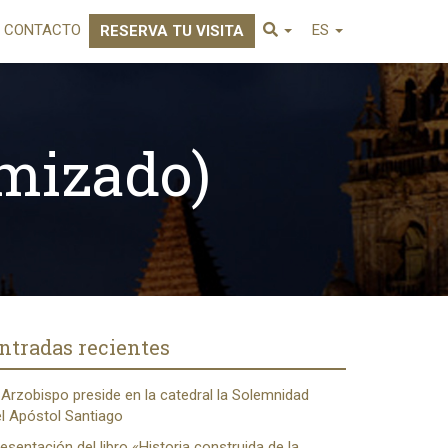
CONTACTO
ES
RESERVA TU VISITA
imizado)
ntradas recientes
 Arzobispo preside en la catedral la Solemnidad
l Apóstol Santiago
esentación del libro «Historia construida de la