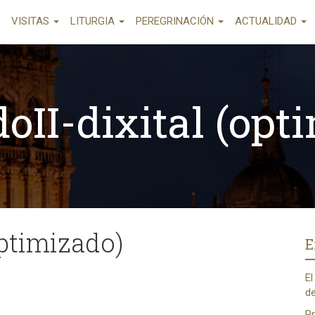
VISITAS
LITURGIA
PEREGRINACIÓN
ACTUALIDAD
oII-dixital (opt
optimizado)
E
El
de
Pr