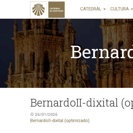
CATEDRAL
CULTURA
Bernard
BernardoII-dixital (
26/01/2026
BernardoII-dixital (optimizado)