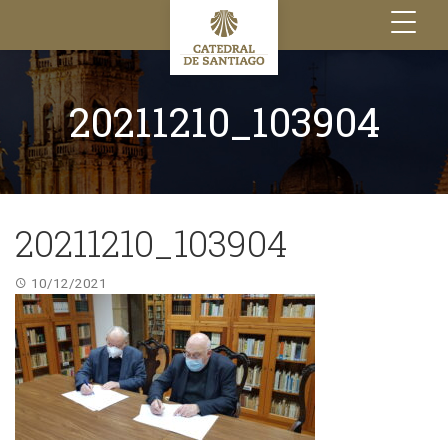
Toggle
navigation
20211210_103904
20211210_103904
10/12/2021