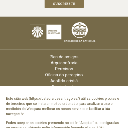
Plan de amigos
Arquiconfraría
Permisos
Oficina do peregrino
Acollida cristiá
Contratación
Velas online
Arquidiócese
Este sitio web (https://catedraldesantiago.es/) utiliza cookies propias e
de terceiros que se instalan no teu ordenador para analizar o uso e
Créditos
medición da Web para mellorar os nosos servizos e facilitar a túa
Catálogo Dixital
navegación.
Contacto
Podes aceptar as cookies premendo no botón "Aceptar" ou configuralas
ou rexeitalas, obtendo máis información facendo clic en
AQUÍ
.