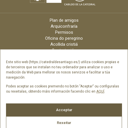
Plan de amigos
Arquiconfraría
Permisos
Oficina do peregrino
Acollida cristiá
Contratación
Velas online
Arquidiócese
Este sitio web (https://catedraldesantiago.es/) utiliza cookies propias e
de terceiros que se instalan no teu ordenador para analizar o uso e
Créditos
medición da Web para mellorar os nosos servizos e facilitar a túa
Catálogo Dixital
navegación.
Contacto
Podes aceptar as cookies premendo no botón "Aceptar" ou configuralas
ou rexeitalas, obtendo máis información facendo clic en
AQUÍ
.
Síguenos en
Acceptar
Rexeitar