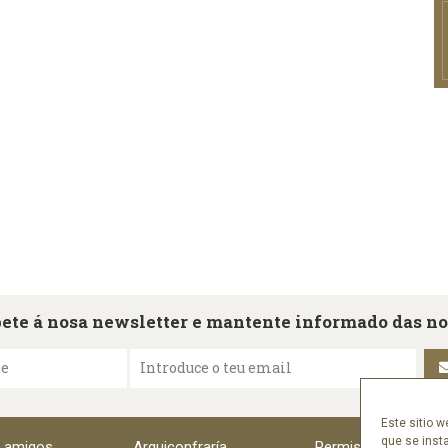
ete á nosa newsletter e mantente informado das n
me
Introduce o teu email
Este sitio w
que se inst
e amigos
Arquiconfraría
Permisos