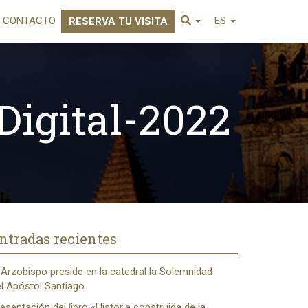
CONTACTO
ES
RESERVA TU VISITA
Digital-2022
ntradas recientes
 Arzobispo preside en la catedral la Solemnidad
l Apóstol Santiago
esentación del libro «Historia construida de la