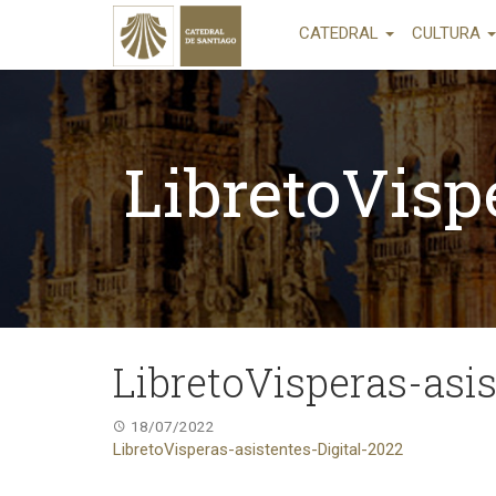
CATEDRAL
CULTURA
LibretoVisp
LibretoVisperas-asis
18/07/2022
LibretoVisperas-asistentes-Digital-2022