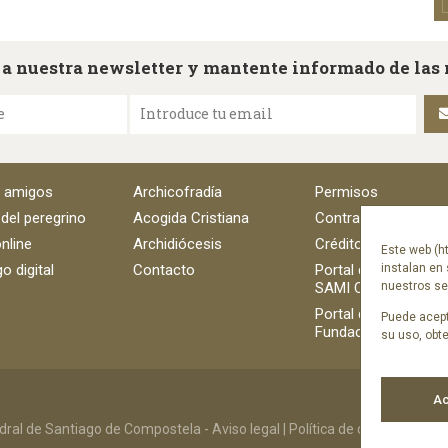
 a nuestra newsletter y mantente informado de las
e
Introduce tu email
e amigos
Archicofradía
Permisos
 del peregrino
Acogida Cristiana
Contratación
nline
Archidiócesis
Créditos
Este web (ht
o digital
Contacto
Portal del empleado
instalan en 
SAMI Catedral
nuestros ser
Portal del empleado
Puede acept
Fundación Catedral
su uso, obt
Ac
ral de Santiago de Compostela -
Aviso legal
|
Política de cookies
|
Polít