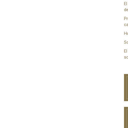
El
de
Pr
ca
H
S
El
so