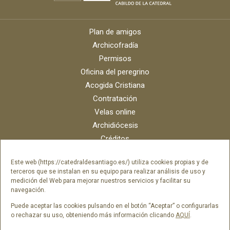
Plan de amigos
Archicofradía
Permisos
Oficina del peregrino
Acogida Cristiana
Contratación
Velas online
Archidiócesis
Créditos
Catálogo digital
Este web (https://catedraldesantiago.es/) utiliza cookies propias y de
Contacto
terceros que se instalan en su equipo para realizar análisis de uso y
Portal del empleado SAMI Catedral
medición del Web para mejorar nuestros servicios y facilitar su
navegación.
Portal del empleado Fundación Catedral
Puede aceptar las cookies pulsando en el botón “Aceptar” o configurarlas
o rechazar su uso, obteniendo más información clicando
AQUÍ
.
Síguenos en