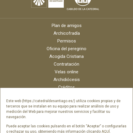
Plan de amigos
Archicofradía
Permisos
Oficina del peregrino
Acogida Cristiana
Contratación
Velas online
Archidiócesis
Créditos
Catálogo digital
Este web (https://catedraldesantiago.es/) utiliza cookies propias y de
Contacto
terceros que se instalan en su equipo para realizar análisis de uso y
Portal del empleado SAMI Catedral
medición del Web para mejorar nuestros servicios y facilitar su
navegación.
Portal del empleado Fundación Catedral
Puede aceptar las cookies pulsando en el botón “Aceptar” o configurarlas
o rechazar su uso, obteniendo más información clicando
AQUÍ
.